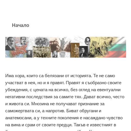
Контакти
Начало
Има хора, които са белязани от историята. Те не само
участват в нея, но и я правят. Правят я съобразно своите
убеждения, с цената на всичко, без оглед на евентуални
негативни последствия за самите тях. Дават всичко, често
и живота си. Мнозина не получават признание за
саможертвата си, а напротив. Биват обругани и
анатемосани, а у техните поколения е насаждано чувство
на вина и срам от своите предци. Такъв е известният в