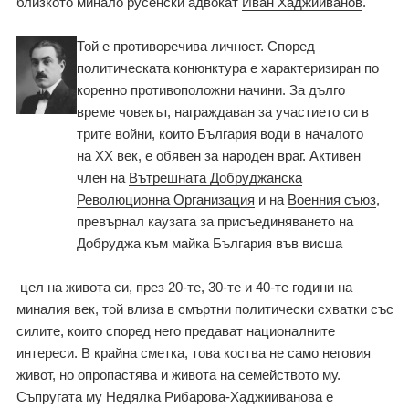
близкото минало русенски адвокат
Иван Хаджииванов
.
Той е противоречива личност. Според
политическата конюнктура е характеризиран по
коренно противоположни начини. За дълго
време човекът, награждаван за участието си в
трите войни, които България води в началото
на ХХ век, е обявен за народен враг. Активен
член на
Вътрешната Добруджанска
Революционна Организация
и на
Военния съюз
,
превърнал каузата за присъединяването на
Добруджа към майка България във висша
цел на живота си, през 20-те, 30-те и 40-те години на
миналия век, той влиза в смъртни политически схватки със
силите, които според него предават националните
интереси. В крайна сметка, това коства не само неговия
живот, но опропастява и живота на семейството му.
Съпругата му Недялка Рибарова-Хаджииванова е