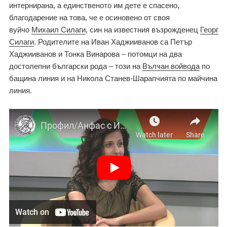
интернирана, а единственото им дете е спасено,
благодарение на това, че е осиновено от своя
вуйчо
Михаил Силаги
, син на известния възрожденец
Георг
Силаги
. Родителите на Иван Хаджииванов са Петър
Хаджииванов и Тонка Винарова – потомци на два
достолепни български рода – този на
Вълчан войвода
по
бащина линия и на Никола Станев-Шарапчията по майчина
линия.